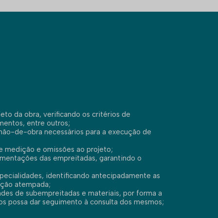
eto da obra, verificando os critérios de
entos, entre outros;
 mão-de-obra necessários para a execução de
de medição e omissões ao projeto;
amentações das empreitadas, garantindo o
specialidades, identificando antecipadamente as
lução atempada;
des de subempreitadas e materiais, por forma a
s possa dar seguimento à consulta dos mesmos;