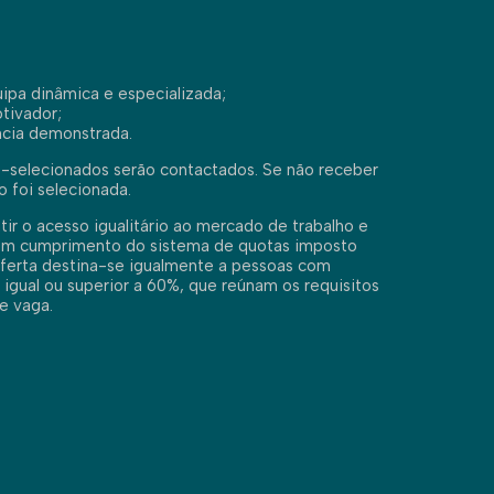
pa dinâmica e especializada;
tivador;
ncia demonstrada.
-selecionados serão contactados. Se não receber
o foi selecionada.
r o acesso igualitário ao mercado de trabalho e
 Em cumprimento do sistema de quotas imposto
a oferta destina-se igualmente a pessoas com
igual ou superior a 60%, que reúnam os requisitos
e vaga.