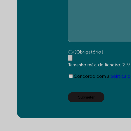
C.V
(Obrigatório)
Tamanho máx. de ficheiro: 2 M
recaptcha
(Obrigatório)
Concordo com a
política 